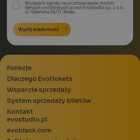
Wyrażam zgodę na przetwarzanie moich
danych osobowych przez Evostudio sp. z o.o.,
ul. Gdańska 26/11, Reda.
Funkcje
Dlaczego Evotickets
Wsparcie sprzedaży
System sprzedaży biletów
Kontakt
evostudio.pl
evoblack.com