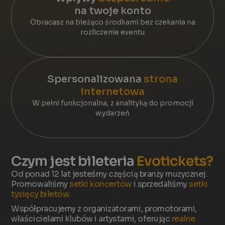
na twoje konto
Obracasz na bieżąco środkami bez czekania na
rozliczenie eventu
Spersonalizowana
strona
internetowa
W pełni funkcjonalna, z analityką do promocji
wydarzeń
Czym jest bileteria
Evotickets?
Od ponad 12 lat jesteśmy częścią branży muzycznej.
Promowaliśmy
setki koncertów
i sprzedaliśmy
setki
tysięcy biletów.
Współpracujemy z organizatorami, promotorami,
właścicielami klubów i artystami, oferując
realne