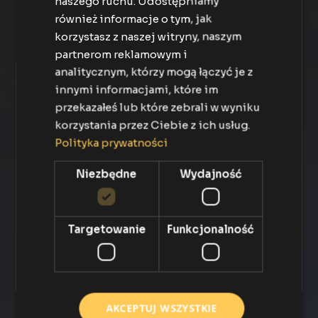
naszego ruchu. Udostępniamy
Obracasz na bieżąco środkami ze
sprzedaży
również informacje o tym, jak
korzystasz z naszej witryny, naszym
Twoja marka jest na pierwszym planie
partnerom reklamowym i
analitycznym, którzy mogą łączyć je z
Tradycyjne
innymi informacjami, które im
Platformy biletowe
przekazałeś lub które zebrali w wyniku
korzystania przez Ciebie z ich usług.
Polityka prywatności
Wady tradycyjnych platform
Im wyższa cena biletu tym większy zysk
Niezbędne
Wydajność
platformy
Brak kontaktu do odbiorców wydarzeń
Targetowanie
Funkcjonalność
Dostęp do środków po zakończeniu eventu
Promowane są platformy, a nie
organizatorzy
AKCEPTUJ WSZYSTKIE