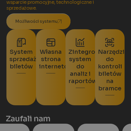
wsparcie promocyjne, technologiczne i
sprzedażowe.
Możliwości systemu
System
Własna
Zintegrowany
Narzędzie
sprzedaży
strona
system
do
biletów
internetowa
do
kontroli
analiz i
biletów
raportów
na
bramce
Zaufali nam