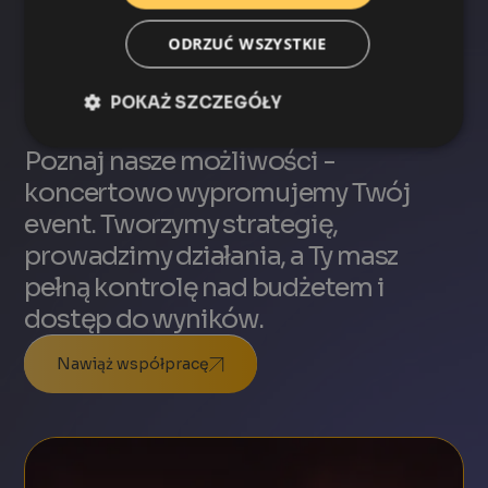
Evotickets
to część Evoblack
ODRZUĆ WSZYSTKIE
Potrzebujesz wsparcia
marketingowego?
POKAŻ SZCZEGÓŁY
Poznaj nasze możliwości -
koncertowo wypromujemy Twój
event. Tworzymy strategię,
prowadzimy działania, a Ty masz
pełną kontrolę nad budżetem i
dostęp do wyników.
Nawiąż współpracę