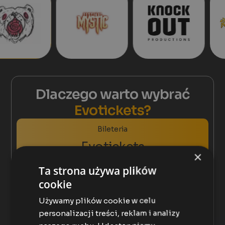
Dlaczego warto wybrać
Evotickets?
Bileteria
Evotickets
×
Ta strona używa plików
Zalety platformy Evotickets
cookie
Całość zysku trafia bezpośrednio do Ciebie
Używamy plików cookie w celu
Pełny dostęp do danych uczestników
personalizacji treści, reklam i analizy