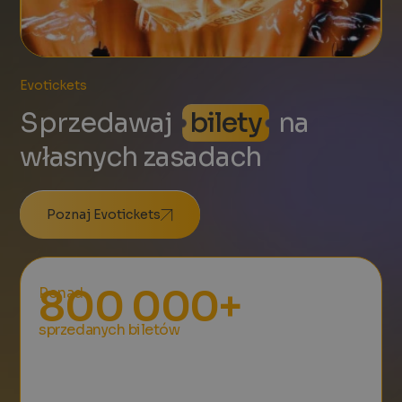
Evotickets
Sprzedawaj
bilety
na
własnych zasadach
Poznaj Evotickets
800 000+
Ponad
sprzedanych biletów