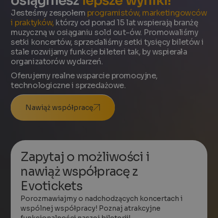
osiągniesz
lepsze wyniki!
Jesteśmy zespołem
programistów, marketingowców
i praktyków,
którzy od ponad 15 lat wspierają branżę
muzyczną w osiąganiu sold out-ów. Promowaliśmy
setki koncertów, sprzedaliśmy setki tysięcy biletów i
stale rozwijamy funkcje bileteri tak, by wspierała
organizatorów wydarzeń.
Oferujemy realne wsparcie promocyjne,
technologiczne i sprzedażowe.
Nawiąż współpracę
Zapytaj o możliwości i
nawiąż współpracę z
Evotickets
Porozmawiajmy o nadchodzących koncertach i
wspólnej współpracy! Poznaj atrakcyjne
funkcjonalności naszej bileterii!